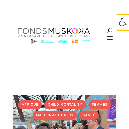
,
,
AFRIQUE
CHILD MORTALITY
FEMMES
,
,
MATERNAL DEATHS
SANTÉ