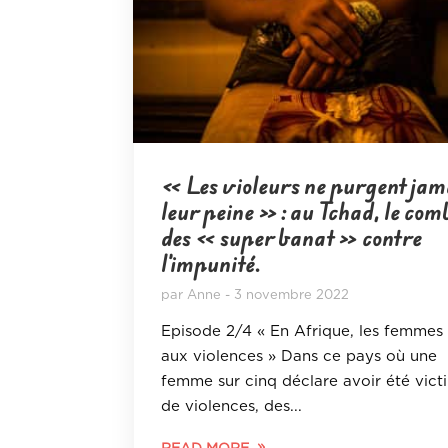
« Les violeurs ne purgent jam
leur peine » : au Tchad, le com
des « super banat » contre
l’impunité.
par
Anne
3 novembre 2022
Episode 2/4 « En Afrique, les femmes
aux violences » Dans ce pays où une
femme sur cinq déclare avoir été vict
de violences, des...