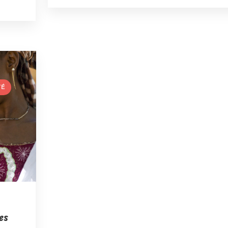
,
TÉ
es