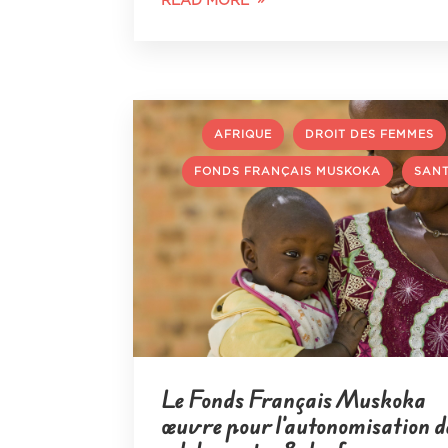
READ MORE
,
AFRIQUE
DROIT DES FEMMES
,
FONDS FRANÇAIS MUSKOKA
SAN
Le Fonds Français Muskoka
œuvre pour l’autonomisation d