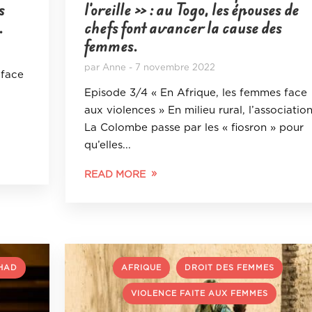
s
l’oreille » : au Togo, les épouses de
.
chefs font avancer la cause des
femmes.
par
Anne
7 novembre 2022
 face
Episode 3/4 « En Afrique, les femmes face
aux violences » En milieu rural, l’associatio
La Colombe passe par les « fiosron » pour
qu’elles...
READ MORE
,
,
,
HAD
AFRIQUE
DROIT DES FEMMES
VIOLENCE FAITE AUX FEMMES