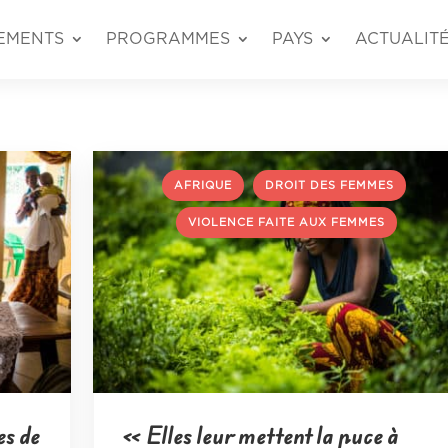
EMENTS
PROGRAMMES
PAYS
ACTUALIT
,
,
,
AFRIQUE
DROIT DES FEMMES
VIOLENCE FAITE AUX FEMMES
es de
« Elles leur mettent la puce à