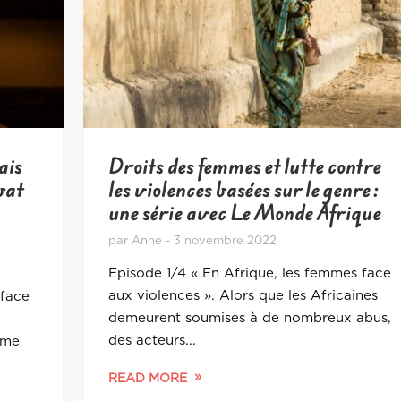
ais
Droits des femmes et lutte contre
bat
les violences basées sur le genre :
une série avec Le Monde Afrique
par
Anne
3 novembre 2022
Episode 1/4 « En Afrique, les femmes face
aux violences ». Alors que les Africaines
 face
demeurent soumises à de nombreux abus,
des acteurs...
ime
READ MORE