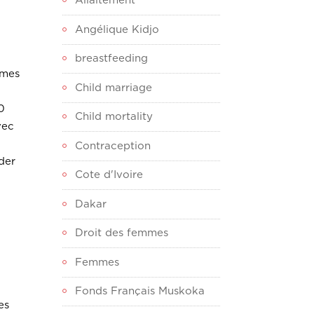
Allaitement
Angélique Kidjo
breastfeeding
mmes
Child marriage
0
Child mortality
vec
Contraception
der
Cote d'Ivoire
Dakar
Droit des femmes
Femmes
Fonds Français Muskoka
es