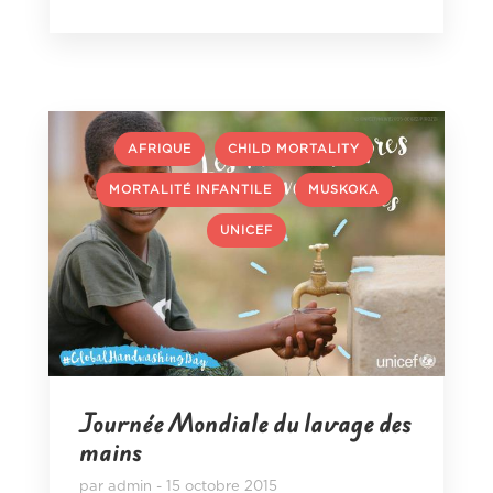
,
,
AFRIQUE
CHILD MORTALITY
,
,
MORTALITÉ INFANTILE
MUSKOKA
UNICEF
Journée Mondiale du lavage des
mains
par
admin
15 octobre 2015