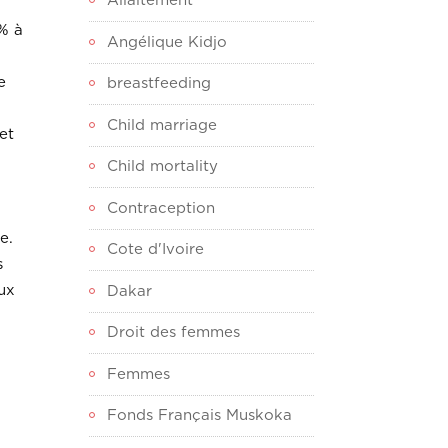
Allaitement
7% à
Angélique Kidjo
e
breastfeeding
Child marriage
et
Child mortality
Contraception
e.
Cote d'Ivoire
s
aux
Dakar
Droit des femmes
Femmes
Fonds Français Muskoka