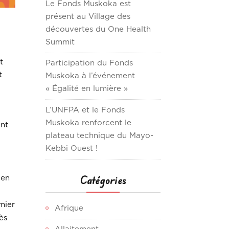
Le Fonds Muskoka est
présent au Village des
découvertes du One Health
Summit
t
Participation du Fonds
t
Muskoka à l’événement
« Égalité en lumière »
L’UNFPA et le Fonds
Muskoka renforcent le
ont
plateau technique du Mayo-
Kebbi Ouest !
Catégories
 en
mier
Afrique
ès