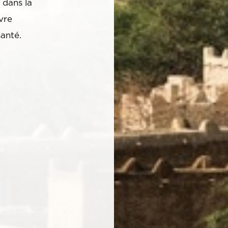
 dans la
uvre
santé.