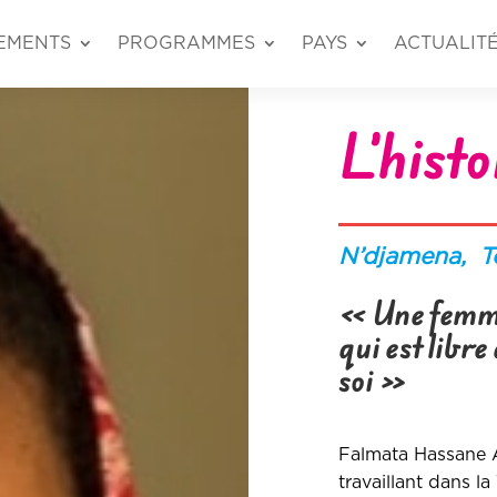
EMENTS
PROGRAMMES
PAYS
ACTUALIT
L’histo
N’djamena, T
«
Une femm
qui est libre
soi
»
Falmata Hassane A
travaillant dans la