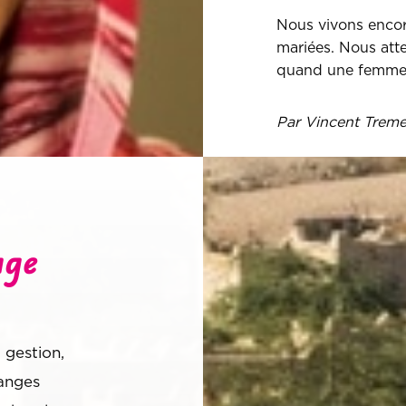
Nous vivons encor
mariées. Nous atte
quand une femme n
Par Vincent Trem
age
 gestion,
hanges